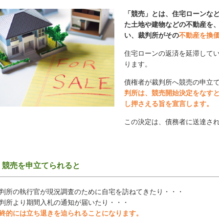
「競売」とは、住宅ローンな
た土地や建物などの不動産を
い、裁判所がその
不動産を換
住宅ローンの返済を延滞して
ります。
債権者が裁判所へ競売の申立
判所は、競売開始決定をなす
し押さえる旨を宣言します。
この決定は、債務者に送達さ
競売を申立てられると
判所の執行官が現況調査のために自宅を訪ねてきたり・・・
判所より期間入札の通知が届いたり・・・
終的には立ち退きを迫られることになります。