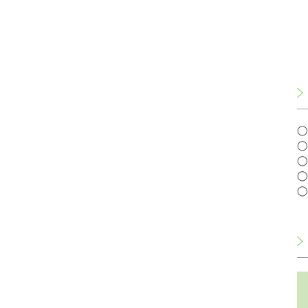
◯
◯
◯
◯
◯