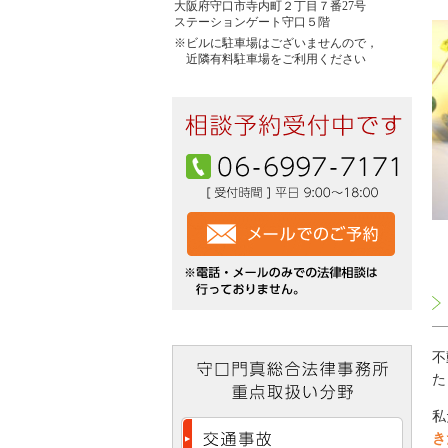
大阪府守口市寺内町２丁目７番27号
ステーションゲート守口５階
※ビルに駐車場はございませんので，
近隣有料駐車場をご利用ください
不
た
私
き