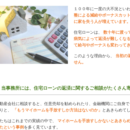
１００年に一度の大不況とい
整による減給やボーナスカッ
に家を失う人が増えています
住宅ローンは、
数十年に渡っ
病気によって返済が難しくな
て給与やボーナスも変わって
このような理由から、
当初の
せん。
当事務所には、住宅ローンの返済に関するご相談がたくさん
動産会社に相談すると、任意売却を勧められたり、金融機関にご自身で
りと、
「もうマイホームを手放すしか方法はないのか」
とあきらめて
たちはこれまでの実績の中で、
マイホームを手放すしかないとあきら
たという事例
を多く見ています。