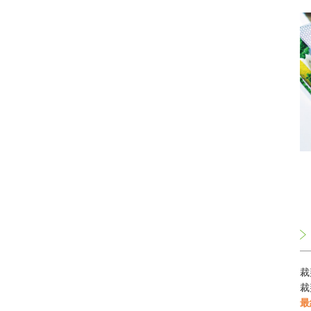
裁
裁
最