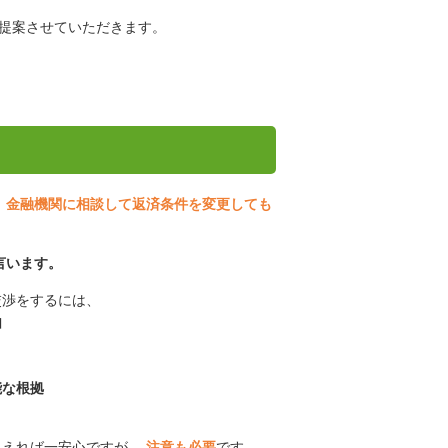
提案させていただきます。
、
金融機関に相談して返済条件を変更しても
。
言います。
交渉をするには、
由
能な根拠
。
らえれば一安心ですが、
注意も必要
です。