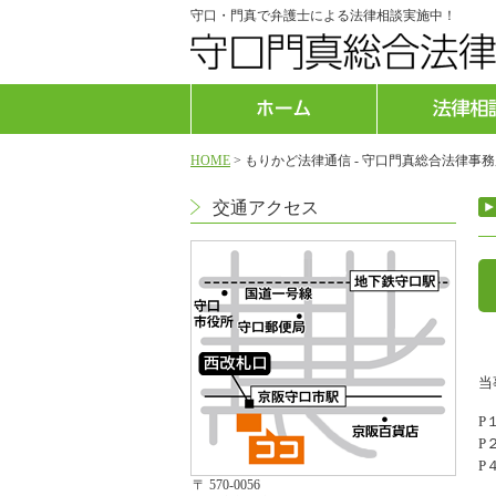
守口・門真で弁護士による法律相談実施中！
HOME
>
もりかど法律通信 - 守口門真総合法律事
交通アクセス
当
P
P
P
〒 570-0056