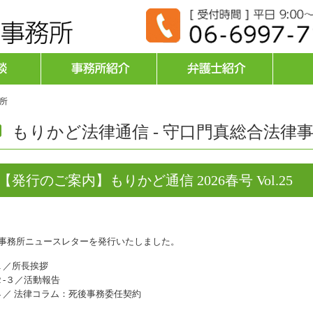
務所
もりかど法律通信 - 守口門真総合法律
【発行のご案内】もりかど通信 2026春号 Vol.25
事務所ニュースレターを発行いたしました。
１／所長挨拶
２-３／活動報告
４／ 法律コラム：死後事務委任契約