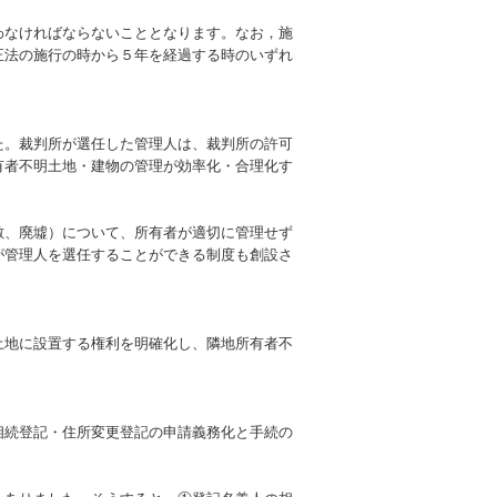
なければならないこととなります。なお，施
正法の施行の時から５年を経過する時のいずれ
。裁判所が選任した管理人は、裁判所の許可
有者不明土地・建物の管理が効率化・合理化す
、廃墟）について、所有者が適切に管理せず
が管理人を選任することができる制度も創設さ
地に設置する権利を明確化し、隣地所有者不
続登記・住所変更登記の申請義務化と手続の