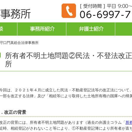
 守口門真総合法律事務所
所有者不明土地問題②民法・不登法改正 
所
回は、２０２１年４月に成立した民法・不動産登記法等の改正法について、
一部を改正する法律」及び「相続等により取得した土地所有権の国庫への帰
．改正の背景
正の背景には、所有者不明土地問題があります（過去の弁護士コラム「
所
時、相続登記がされないこと等により、①不動産登記簿により所有者が直ち