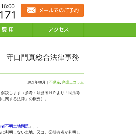
- 守口門真総合法律事務
2021年08月｜
不動産
,
弁護士コラム
解説します（参考：法務省ＨＰより「民法等
属に関する法律」の概要）。
有者不明土地問題
」）。
に判明しない土地、又は、②所有者が判明し