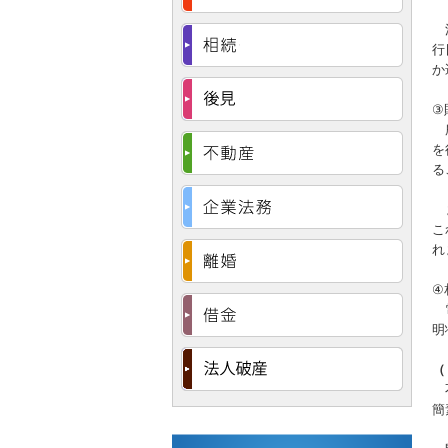
法
行
か
③
所
を
る
ま
こ
れ
④
電
明
（
不
簡