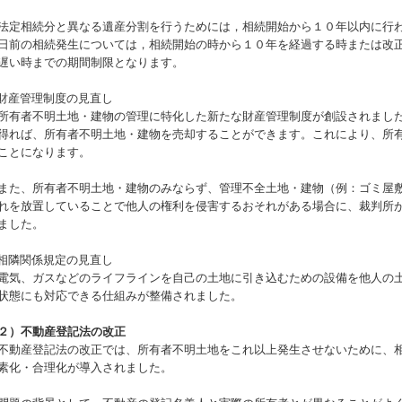
定相続分と異なる遺産分割を行うためには，相続開始から１０年以内に行わ
日前の相続発生については，相続開始の時から１０年を経過する時または改
遅い時までの期間制限となります。
財産管理制度の見直し
有者不明土地・建物の管理に特化した新たな財産管理制度が創設されました
得れば、所有者不明土地・建物を売却することができます。これにより、所
ことになります。
た、所有者不明土地・建物のみならず、管理不全土地・建物（例：ゴミ屋敷
れを放置していることで他人の権利を侵害するおそれがある場合に、裁判所
ました。
相隣関係規定の見直し
気、ガスなどのライフラインを自己の土地に引き込むための設備を他人の土
状態にも対応できる仕組みが整備されました。
２）不動産登記法の改正
動産登記法の改正では、所有者不明土地をこれ以上発生させないために、相
素化・合理化が導入されました。