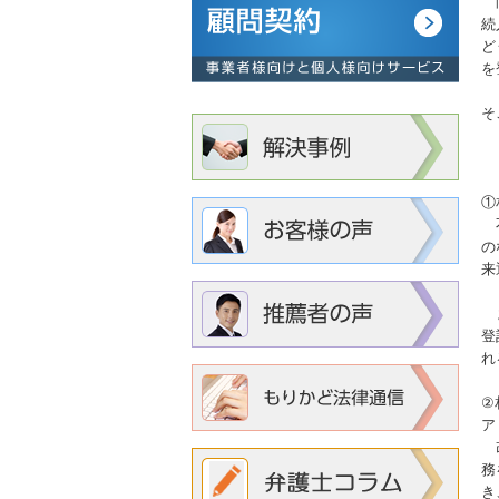
問
続
ど
を
そ
①
②
①
不
の
来
ま
登
れ
②
ア
改
務
き