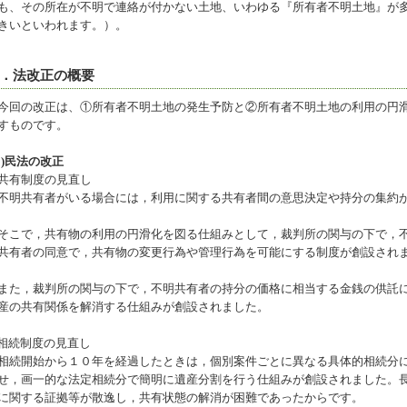
も、その所在が不明で連絡が付かない土地、いわゆる『所有者不明土地』が
きいといわれます。）。
．法改正の概要
回の改正は、①所有者不明土地の発生予防と②所有者不明土地の利用の円滑
すものです。
１)民法の改正
共有制度の見直し
明共有者がいる場合には，利用に関する共有者間の意思決定や持分の集約
こで，共有物の利用の円滑化を図る仕組みとして，裁判所の関与の下で，不
共有者の同意で，共有物の変更行為や管理行為を可能にする制度が創設され
た，裁判所の関与の下で，不明共有者の持分の価格に相当する金銭の供託に
産の共有関係を解消する仕組みが創設されました。
相続制度の見直し
続開始から１０年を経過したときは，個別案件ごとに異なる具体的相続分に
せ，画一的な法定相続分で簡明に遺産分割を行う仕組みが創設されました。
に関する証拠等が散逸し，共有状態の解消が困難であったからです。