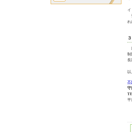
イ
登
れ
３
所
制
長
以
不
守
TE
平