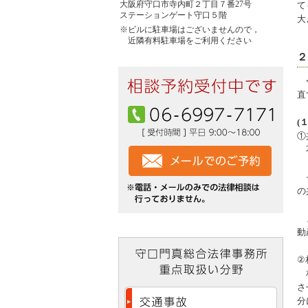
大阪府守口市寺内町２丁目７番27号
て
ステーションゲート守口５階
大
※ビルに駐車場はございませんので，
近隣有料駐車場をご利用ください
２
今
直
(
①
不
そ
の
ま
動
②
相
さ
分