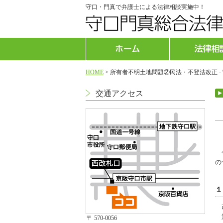
守口・門真で弁護士による法律相談実施中！
HOME
>
所有者不明土地問題②民法・不登法改正 -
交通アクセス
今
の
１
改
近
〒 570-0056