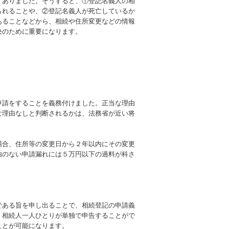
ありました。そうすると、①登記名義人の相
られることや、②登記名義人が死亡しているか
あることなどから、相続や住所変更などの情報
決のために重要になります。
請をすることを義務付けました。正当な理由
な理由なしと判断されるかは、法務省が近い将
合、住所等の変更日から２年以内にその変更
由のない申請漏れには５万円以下の過料が科さ
ある旨を申し出ることで、相続登記の申請義
、相続人一人ひとりが単独で申告することがで
ことが可能になります。