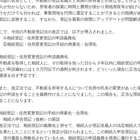
題の背景として、不動産の登記名義人と実際の所有者とが異なることがよく
人が分からないため、所有者の探索に時間と費用が掛かり用地買収等が妨げ
うかだけでも分かれば、事業用地を円滑に選定することができるとの指摘が
登記に反映すること、すなわち、登記を最新の状態にアップデートが問題解
こで、今回の不動産登記法の改正では、以下が導入されました。
相続登記・住所変更登記の申請義務化
相続登記・住所変更登記の手続の簡素化・合理化
相続登記・住所変更登記の申請義務化
動産を取得した相続人に、その取得を知った日から３年以内に相続登記の申
ない申請漏れには１０万円以下の過料が科されます。どういった場合に正当
通達を出す予定です。
た、改正法では、不動産を所有する人について住所や氏名の変更があった場
記の申請をすることを義務付けることになりました。この場合も、正当な理
ることになります。
相続登記・住所変更登記の手続の簡素化・合理化
 相続人申告登記（仮称）の新設
正法では、相続登記の義務化と併せて、相続人が登記名義人の法定相続人で
を果たしたことにするという規定が設けられました。この相続人申告登記は
、添付書面も簡略化されているため、相続登記の申請義務を簡易に履行する