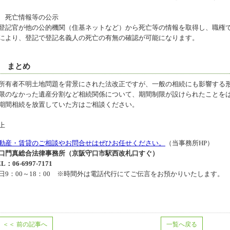
 死亡情報等の公示
記官が他の公的機関（住基ネットなど）から死亡等の情報を取得し、職権で
により、登記で登記名義人の死亡の有無の確認が可能になります。
 まとめ
有者不明土地問題を背景にされた法改正ですが、一般の相続にも影響する形
限のなかった遺産分割など相続関係について、期間制限が設けられたことを
期間相続を放置していた方はご相談ください。
上
動産・賃貸のご相談やお問合せはぜひお任せください。
（当事務所HP）
口門真総合法律事務所（京阪守口市駅西改札口すぐ）
L：06-6997-7171
日9：00～18：00 ※時間外は電話代行にてご伝言をお預かりいたします。
＜＜
前の記事へ
一覧へ戻る