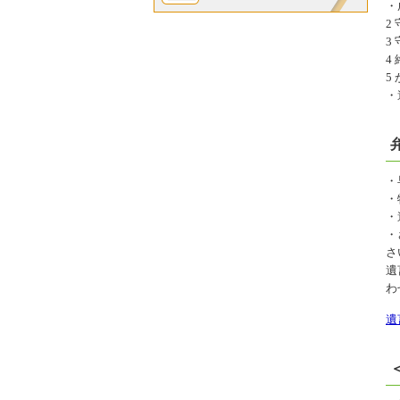
・
2
3
4
5
・
・
・
・
・
さ
遺
わ
遺