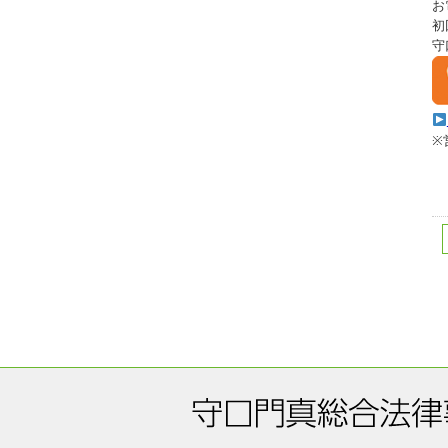
お
初
守
※