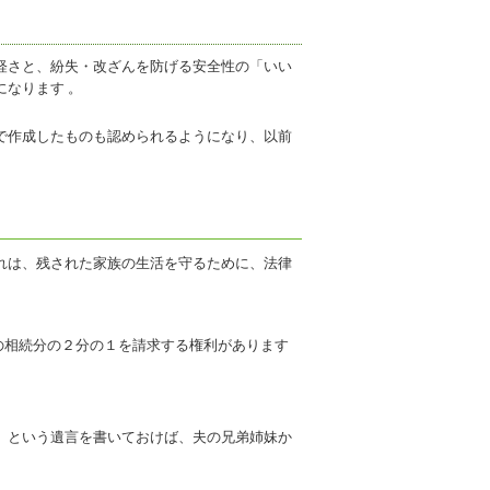
軽さと、紛失・改ざんを防げる安全性の「いい
になります 。
で作成したものも認められるようになり、以前
れは、残された家族の生活を守るために、法律
の相続分の２分の１を請求する権利があります
』という遺言を書いておけば、夫の兄弟姉妹か