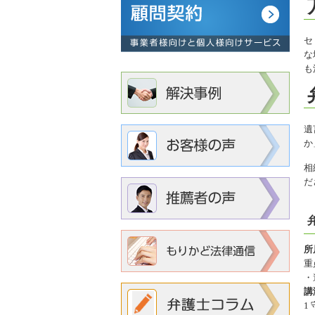
セ
な
も
遺
か
相
だ
所
重
・
講
1