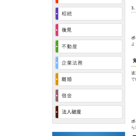
3
ポ
よ
遺
で
ポ
ら