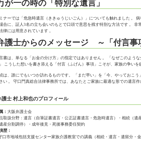
万が一の時の「特別な遺言」
ミナーでは「危急時遺言（ききゅうじいごん）」についても触れました 。 
場合に、証人3名の立ち会いのもとで口頭で意思を残す特別な方法です 。 
法律には用意されています 。
弁護士からのメッセージ ～「付言事
言書は、単なる「お金の分け方」の指定ではありません 。 「なぜこのような
」 こうした想いを書き添える「付言（ふげん）事項」こそが、家族の争いを
続は、誰にでもいつか訪れるものです。 「まだ早い」を「今、やっておこう
さい 。 守口門真総合法律事務所では、あなたとご家族に最適な形での遺言作
弁護士 村上和也のプロフィール
属：
大阪弁護士会
点取扱分野：遺言（自筆証書遺言・公正証書遺言・危急時遺言）・相続（遺
遺産分割調停）・成年後見・死後事務委任契約
演歴：
 守口市地域包括支援センター家族介護教室での講義（相続・遺言・遺留分・