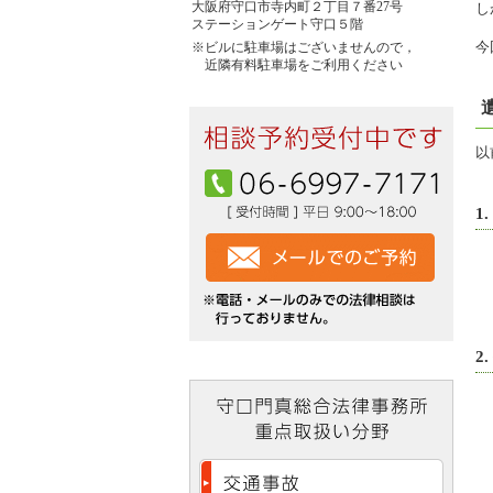
大阪府守口市寺内町２丁目７番27号
し
ステーションゲート守口５階
今
※ビルに駐車場はございませんので，
近隣有料駐車場をご利用ください
以
1
2