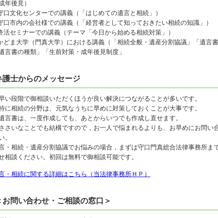
成年後見）
 守口文化センターでの講義（「はじめての遺言と相続」）
 守口市内の会社様での講義（「経営者として知っておきたい相続の知識」）
 終活セミナーでの講義（テーマ「今日から始める相続対策」）
 かどま大学（門真大学）における講義（「相続全般・遺産分割協議」「遺言
遺言書の種類」「生前対策・成年後見制度」
弁護士からのメッセージ
早い段階で御相談いただくほうが良い解決につながることが多いです。
特に相続の分野は、元気なうちに早めに対策しておくことが大事です。
遺言書は、一度作成しても、あとからいつでも作成し直せます。
ささいなことでも結構ですので，お一人で悩まれるよりも、お早めにお問い
い。
言・相続・遺産分割協議でお悩みの場合，まずは守口門真総合法律事務所ま
せ相談ください。初回は無料で御相談可能です。
言・相続に関する詳細はこちら（当法律事務所ＨＰ）
＜お問い合わせ・ご相談の窓口＞