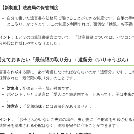
. 【新制度】法務局の保管制度
自分で書いた遺言書を法務局に預けることができる制度です 。自筆の手
とこ取り」ができます 。この制度を利用すれば、面倒な「検認」も不要
イント
：１と３の自筆証書遺言について、 「財産目録については、パソコン
り格段に作成しやすくなりました 」
覚えておきたい「最低限の取り分」：遺留分（いりゅうぶん）
言書を作成する際に、必ず考慮しなければならないのが「遺留分」です 。こ
保障された「最低限の取り分」のことです 。
対象者
：配偶者・子・親が対象です 。
ポイント
：たとえ遺言に「愛人に全額遺贈する」とあっても、子は本来
。
注意点
：「兄弟姉妹」には遺留分がありません 。
イント
： 「お子さんがいないご夫婦の場合、夫が妻に『全財産を相続させる
遺留分を請求される心配はなく、奥様を完全に守ることができます 」