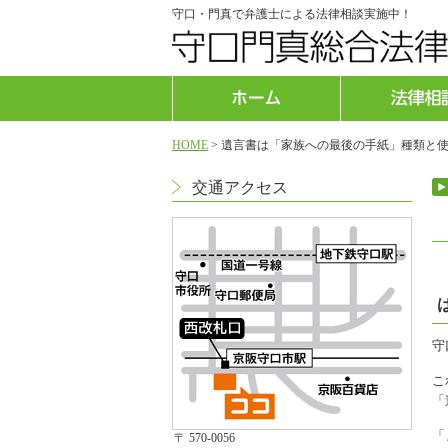
守口・門真で弁護士による法律相談実施中！
HOME
>
遺言書は「家族への最後の手紙」種類と使
交通アクセス
守
こ
「
「
〒 570-0056