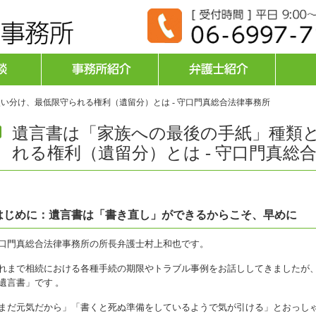
い分け、最低限守られる権利（遺留分）とは - 守口門真総合法律事務所
遺言書は「家族への最後の手紙」種類
れる権利（遺留分）とは - 守口門真総
はじめに：遺言書は「書き直し」ができるからこそ、早めに
口門真総合法律事務所の所長弁護士村上和也です。
れまで相続における各種手続の期限やトラブル事例をお話ししてきましたが
遺言書」です 。
まだ元気だから」「書くと死ぬ準備をしているようで気が引ける」とおっし