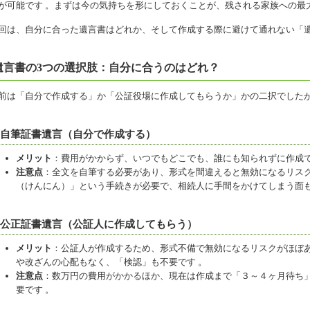
が可能です 。まずは今の気持ちを形にしておくことが、残される家族への最
回は、自分に合った遺言書はどれか、そして作成する際に避けて通れない「
遺言書の3つの選択肢：自分に合うのはどれ？
前は「自分で作成する」か「公証役場に作成してもらうか」かの二択でしたが
. 自筆証書遺言（自分で作成する）
メリット
：費用がかからず、いつでもどこでも、誰にも知られずに作成で
注意点
：全文を自筆する必要があり、形式を間違えると無効になるリスク
（けんにん）」という手続きが必要で、相続人に手間をかけてしまう面も
. 公正証書遺言（公証人に作成してもらう）
メリット
：公証人が作成するため、形式不備で無効になるリスクがほぼあ
や改ざんの心配もなく、「検認」も不要です 。
注意点
：数万円の費用がかかるほか、現在は作成まで「３～４ヶ月待ち
要です 。