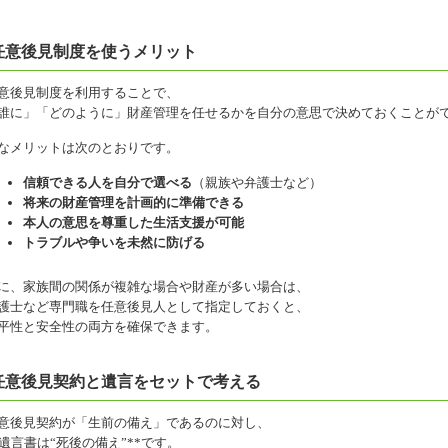
任意後見制度を使うメリット
意後見制度を利用することで、
誰に」「どのように」財産管理を任せるかを自分の意思で決めておくことが
なメリットは次のとおりです。
信頼できる人を自分で選べる
（親族や弁護士など）
将来の財産管理を計画的に準備できる
本人の意思を尊重した生活支援が可能
トラブルや争いを未然に防げる
に、家族間の関係が複雑な場合や財産が多い場合は、
護士など専門職を任意後見人として指定しておくと、
平性と安全性の両方を確保できます。
任意後見契約と遺言をセットで考える
意後見契約が「生前の備え」であるのに対し、
*遺言書は“死後の備え”**です。