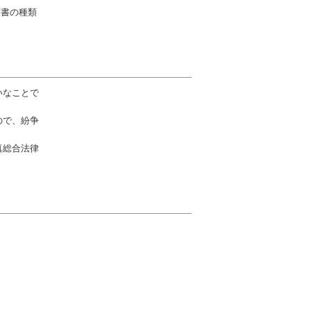
言書の種類
いなことで
ので、紛争
真総合法律