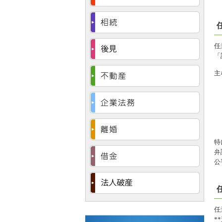
任
「
主
特
弁
公
任
*