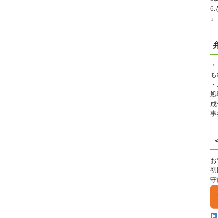
6
」
・
も
・
処
成
事
お
初
守