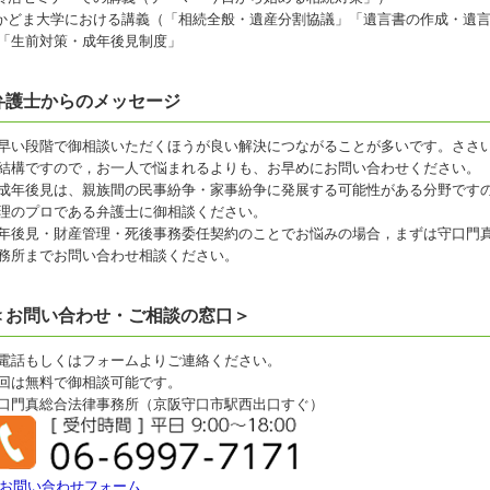
.かどま大学における講義（「相続全般・遺産分割協議」「遺言書の作成・遺
「生前対策・成年後見制度」
弁護士からのメッセージ
早い段階で御相談いただくほうが良い解決につながることが多いです。ささ
結構ですので，お一人で悩まれるよりも、お早めにお問い合わせください。
成年後見は、親族間の民事紛争・家事紛争に発展する可能性がある分野です
理のプロである弁護士に御相談ください。
年後見・財産管理・死後事務委任契約のことでお悩みの場合，まずは守口門
務所までお問い合わせ相談ください。
＜お問い合わせ・ご相談の窓口＞
電話もしくはフォームよりご連絡ください。
回は無料で御相談可能です。
口門真総合法律事務所（京阪守口市駅西出口すぐ）
お問い合わせフォーム