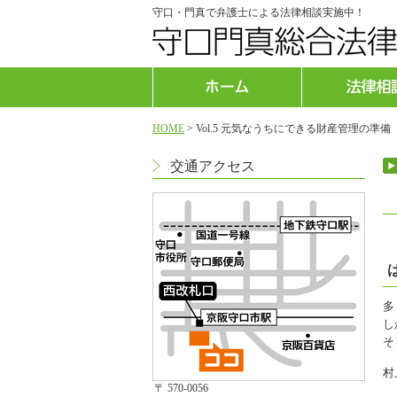
守口・門真で弁護士による法律相談実施中！
HOME
>
Vol.5 元気なうちにできる財産管理の準
交通アクセス
多
し
そ
村
〒 570-0056