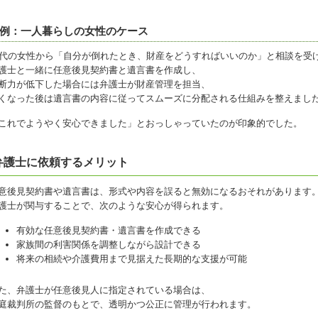
例：一人暮らしの女性のケース
0代の女性から「自分が倒れたとき、財産をどうすればいいのか」と相談を受
護士と一緒に任意後見契約書と遺言書を作成し、
断力が低下した場合には弁護士が財産管理を担当、
くなった後は遺言書の内容に従ってスムーズに分配される仕組みを整えまし
これでようやく安心できました」とおっしゃっていたのが印象的でした。
弁護士に依頼するメリット
意後見契約書や遺言書は、形式や内容を誤ると無効になるおそれがあります
護士が関与することで、次のような安心が得られます。
有効な任意後見契約書・遺言書を作成できる
家族間の利害関係を調整しながら設計できる
将来の相続や介護費用まで見据えた長期的な支援が可能
た、弁護士が任意後見人に指定されている場合は、
庭裁判所の監督のもとで、透明かつ公正に管理が行われます。