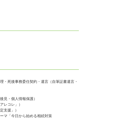
理・死後事務委任契約・遺言（自筆証書遺言・
年後見・個人情報保護）
度アレコレ」）
決定支援」）
テーマ「今日から始める相続対策