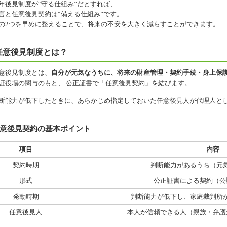
年後見制度が“守る仕組み”だとすれば、
言と任意後見契約は“備える仕組み”です。
の2つを早めに整えることで、将来の不安を大きく減らすことができます。
任意後見制度とは？
意後見制度とは、
自分が元気なうちに、将来の財産管理・契約手続・身上保
証役場の関与のもと、 公正証書で「任意後見契約」を結びます。
断能力が低下したときに、あらかじめ指定しておいた任意後見人が代理人と
意後見契約の基本ポイント
項目
内容
契約時期
判断能力があるうち（元
形式
公正証書による契約（公
発動時期
判断能力が低下し、家庭裁判所
任意後見人
本人が信頼できる人（親族・弁護