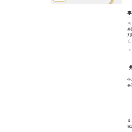
事
7
弁
判
亡
「
任
弁
ま
家