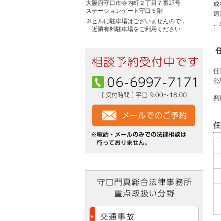
大阪府守口市寺内町２丁目７番27号
成
ステーションゲート守口５階
遺
※ビルに駐車場はございませんので，
こ
近隣有料駐車場をご利用ください
任
公
判
任