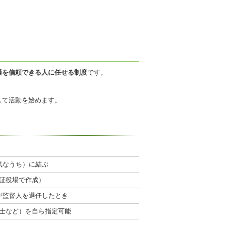
護を信頼できる人に任せる制度
です。
して活動を始めます。
気なうち）に結ぶ
証役場で作成）
が監督人を選任したとき
士など）を自ら指定可能