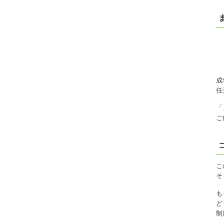
成
任
「
ご
こ
そ
も
ど
制