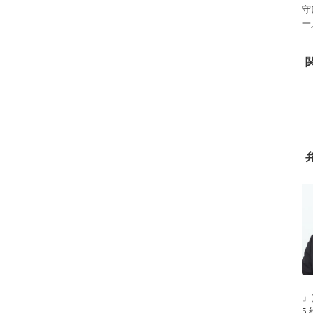
守
一
」
5