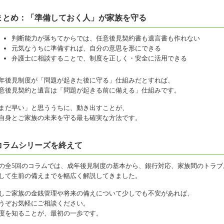
まとめ：「準備しておく人」が家族を守る
判断能力が落ちてからでは、任意後見契約書も遺言書も作れない
元気なうちに準備すれば、自分の意思を形にできる
弁護士に相談することで、制度を正しく・安全に活用できる
年後見制度が「問題が起きた後に守る」仕組みだとすれば、
意後見契約と遺言は「問題が起きる前に備える」仕組みです。
まだ早い」と思ううちに、動き出すことが、
自身とご家族の未来を守る最も確実な方法です。
コラムシリーズを終えて
の全5回のコラムでは、成年後見制度の基本から、銀行対応、家族間のトラブ
して生前の備えまでを幅広く解説してきました。
しご家族の金銭管理や将来の備えについて少しでも不安があれば、
うぞお気軽にご相談ください。
度を知ることが、最初の一歩です。