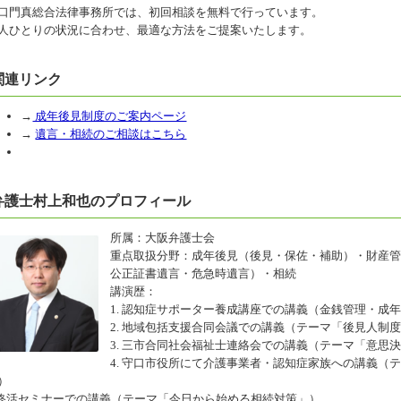
口門真総合法律事務所では、初回相談を無料で行っています。
人ひとりの状況に合わせ、最適な方法をご提案いたします。
関連リンク
→
成年後見制度のご案内ページ
→
遺言・相続のご相談はこちら
弁護士村上和也のプロフィール
所属：大阪弁護士会
重点取扱分野：成年後見（後見・保佐・補助）・財産管
公正証書遺言・危急時遺言）・相続
講演歴：
1. 認知症サポーター養成講座での講義（金銭管理・成
2. 地域包括支援合同会議での講義（テーマ「後見人制
3. 三市合同社会福祉士連絡会での講義（テーマ「意思
4. 守口市役所にて介護事業者・認知症家族への講義（
）
.終活セミナーでの講義（テーマ「今日から始める相続対策」）