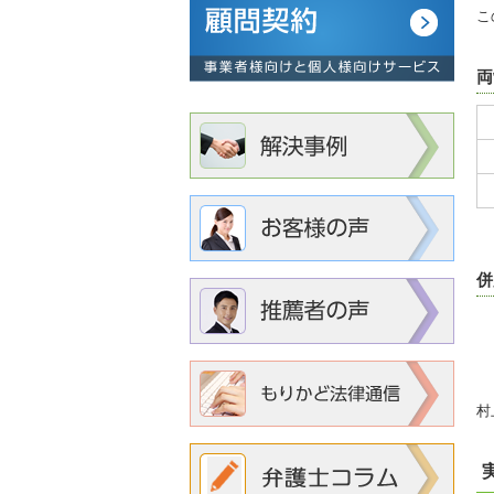
こ
両
併
村