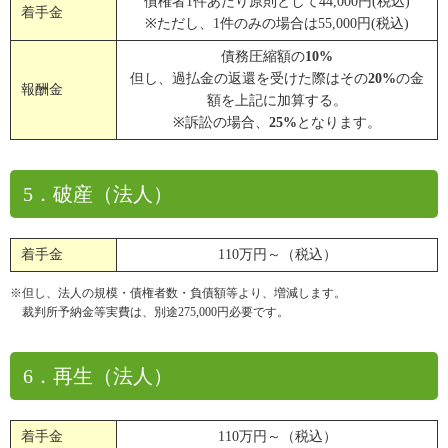
債権者1件あたり原則として44,000円(税込)
着手金
※ただし、1件のみの場合は55,000円(税込)
債務圧縮額の
10%
但し、過払金の返還を受けた際はその
20%
の金
報酬金
額を上記に加算する。
※訴訟の場合、
25%
となります。
5．破産（法人）
着手金
110万円～（税込）
※但し、法人の規模・債権者数・負債額等より、増減します。
裁判所予納金等実費は、別途275,000円必要です。
6．再生（法人）
着手金
110万円～（税込）